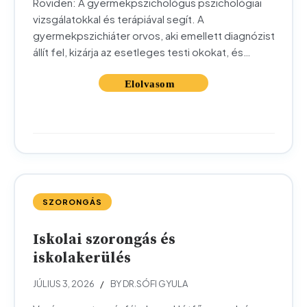
Röviden: A gyermekpszichológus pszichológiai
vizsgálatokkal és terápiával segít. A
gyermekpszichiáter orvos, aki emellett diagnózist
állít fel, kizárja az esetleges testi okokat, és
szükség esetén gyógyszeres kezelést is
alkalmazhat. Ha nem tudja eldönteni, melyik
szakemberhez forduljon, egy
gyermekpszichiátriai vizsgálat biztonságos
kiindulópont lehet. Amikor egy szülő először
keres segítséget a gyermeke lelki
nehézségeihez, gyakran szembesül a
kérdéssel:...
SZORONGÁS
Iskolai szorongás és
iskolakerülés
JÚLIUS 3, 2026
BY DR.SÓFI GYULA