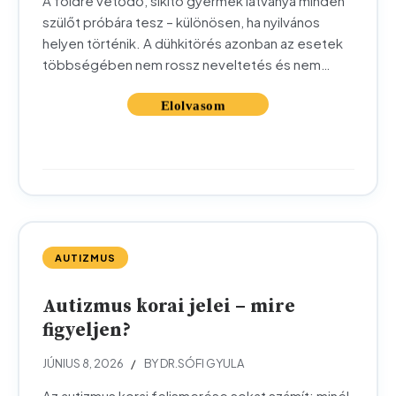
A földre vetődő, sikító gyermek látványa minden
szülőt próbára tesz – különösen, ha nyilvános
helyen történik. A dühkitörés azonban az esetek
többségében nem rossz neveltetés és nem
manipuláció jele, hanem a gyermek érzelmi
fejlődésének természetes része. Ebben a
cikkben átnézzük, miért törnek ki a dührohamok,
mit tehet szülőként a pillanatban, és mikor
érdemes szakember segítségét...
AUTIZMUS
Autizmus korai jelei – mire
figyeljen?
JÚNIUS 8, 2026
BY DR.SÓFI GYULA
Az autizmus korai felismerése sokat számít: minél