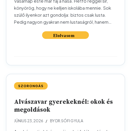
Vasárnap este már fáj a hasa. Hétfő reggel sír,
könyörög, hogy ne kelljen iskolába mennie. Sok
szülő ilyenkor azt gondolja: biztos csak lusta.
Pedig nagyon gyakran nem lustaságról, hanem
valódi szorongásról van szó. Ebben a cikkben
átnézzük, mi áll az iskolakerülés hátterében,
milyen jelekre érdemes figyelni, és mit tehet
szülőként. Fontos rögtön az elején
különbséget...
SZORONGÁS
Alvászavar gyerekeknél: okok és
megoldások
JÚNIUS 23, 2026
BY DR.SÓFI GYULA