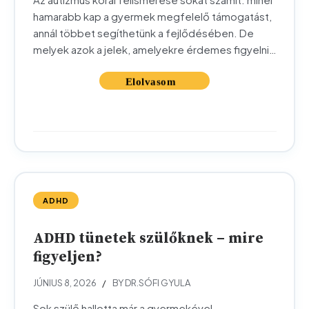
hamarabb kap a gyermek megfelelő támogatást,
annál többet segíthetünk a fejlődésében. De
melyek azok a jelek, amelyekre érdemes figyelni
az első években? Ebben a cikkben érthetően,
szülői szemszögből foglaljuk össze az autizmus
spektrumzavar leggyakoribb korai jeleit. Mielőtt
belevágnánk, fontos leszögezni: az itt felsorolt
jelek önmagukban nem jelentenek diagnózist....
ADHD
ADHD tünetek szülőknek – mire
figyeljen?
JÚNIUS 8, 2026
BY DR.SÓFI GYULA
Sok szülő hallotta már a gyermekével