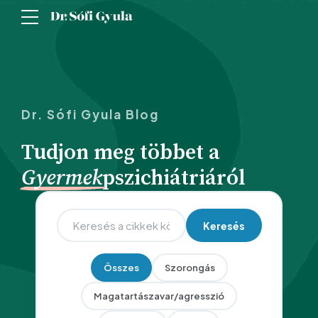
Dr. Sófi Gyula Blog
Tudjon meg többet a
Gyermek
pszichiátriáról
Keresés
Összes
Szorongás
Magatartászavar/agresszió