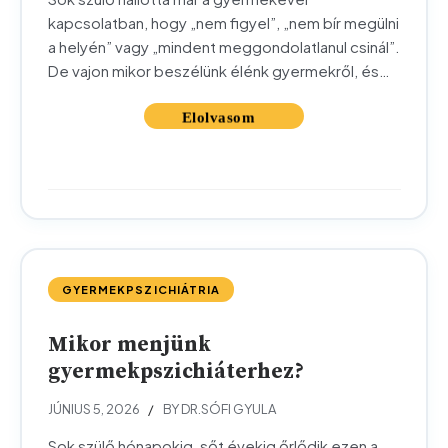
kapcsolatban, hogy „nem figyel”, „nem bír megülni
a helyén” vagy „mindent meggondolatlanul csinál”.
De vajon mikor beszélünk élénk gyermekről, és
mikor utalhatnak a jelek ADHD-ra? Ebben a
cikkben érthetően, szülői szemszögből foglaljuk
össze a figyelemhiányos hiperaktivitás zavar
leggyakoribb tüneteit. Fontos előrebocsátani: ez
a cikk a tájékozódást segíti, nem a...
GYERMEKPSZICHIÁTRIA
Mikor menjünk
gyermekpszichiáterhez?
JÚNIUS 5, 2026
BY DR.SÓFI GYULA
Sok szülő hónapokig, sőt évekig őrlődik ezen a