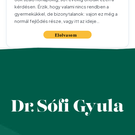
kérdésen. Érzik, hogy valami nincs rendben a
gyermekükkel, de bizonytalanok: vajon ez még a
normál fejlődés része, vagy itt az ideje
szakemberhez fordulni? Ez a tétovázás teljesen
természetes – és önmagában is azt jelzi, hogy
figyelő, gondoskodó szülőről van szó. Az
alábbiakban összefoglaljuk azokat a leggyakoribb
jeleket,...