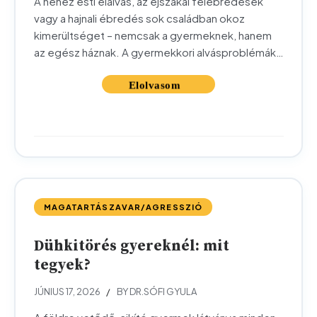
A nehéz esti elalvás, az éjszakai felébredések
vagy a hajnali ébredés sok családban okoz
kimerültséget – nemcsak a gyermeknek, hanem
az egész háznak. A gyermekkori alvásproblémák
többsége átmeneti és jól kezelhető, de néha
mélyebb okok húzódnak a hátterében. Ebben a
cikkben átnézzük, mi okozhatja az alvászavart, mit
tehet szülőként, és mikor érdemes szakember
segítségét kérni....
MAGATARTÁSZAVAR/AGRESSZIÓ
Dühkitörés gyereknél: mit
tegyek?
JÚNIUS 17, 2026
BY DR.SÓFI GYULA