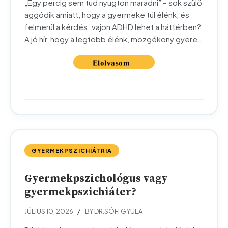
„Egy percig sem tud nyugton maradni” – sok szülő
aggódik amiatt, hogy a gyermeke túl élénk, és
felmerül a kérdés: vajon ADHD lehet a háttérben?
A jó hír, hogy a legtöbb élénk, mozgékony gyerek
teljesen egészséges. Az ADHD ennél többet
jelent. Ebben a cikkben segítünk felismerni, mi a
különbség a természetes gyermeki élénkség és
az...
GYERMEKPSZICHIÁTRIA
Gyermekpszichológus vagy
gyermekpszichiáter?
JÚLIUS 10, 2026
BY DR.SÓFI GYULA