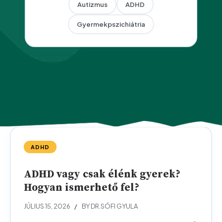
Autizmus
ADHD
Gyermekpszichiátria
ADHD
ADHD vagy csak élénk gyerek?
Hogyan ismerhető fel?
JÚLIUS 15, 2026
BY DR.SÓFI GYULA