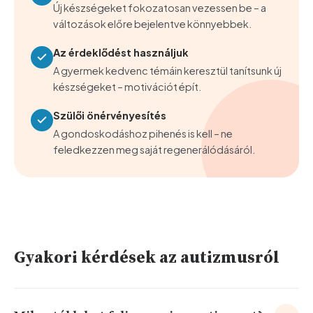
Új készségeket fokozatosan vezessen be – a
változások előre bejelentve könnyebbek.
Az érdeklődést használjuk
A gyermek kedvenc témáin keresztül tanítsunk új
készségeket – motivációt épít.
Szülői önérvényesítés
A gondoskodáshoz pihenés is kell – ne
feledkezzen meg saját regenerálódásáról.
Gyakori kérdések az autizmusról