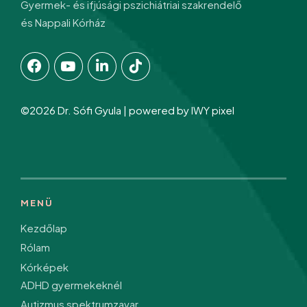
Gyermek- és ifjúsági pszichiátriai szakrendelő
és Nappali Kórház
©2026 Dr. Sófi Gyula | powered by
IWY pixel
MENÜ
Kezdőlap
Rólam
Kórképek
ADHD gyermekeknél
Autizmus spektrumzavar