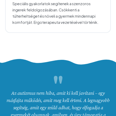
Speciális gyakorlatok segítenek a szenzoros
ingerek feldolgozásában. Csökkenti a
túlterheltséget és növeli a gyermek mindennapi
komfortját. Ergoterapeuta vezetésével történik.
"
Az autizmus nem hiba, amit ki kell javítani – egy
másfajta működés, amit meg kell érteni. A legnagyobb
segítség, amit egy szülő adhat, hogy elfogadja a
gyermekét olyannak, amilyen, és úgy támogatja a