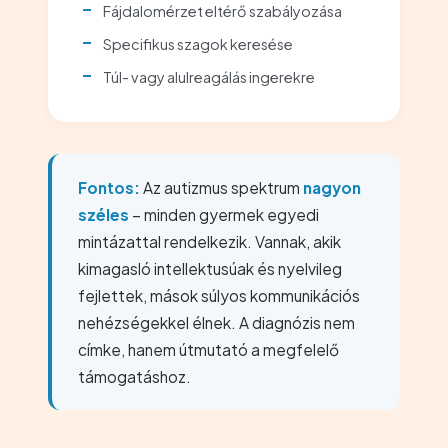
Fájdalomérzet eltérő szabályozása
Specifikus szagok keresése
Túl- vagy alulreagálás ingerekre
Fontos:
Az autizmus spektrum
nagyon
széles
– minden gyermek egyedi
mintázattal rendelkezik. Vannak, akik
kimagasló intellektusúak és nyelvileg
fejlettek, mások súlyos kommunikációs
nehézségekkel élnek. A diagnózis nem
címke, hanem útmutató a megfelelő
támogatáshoz.