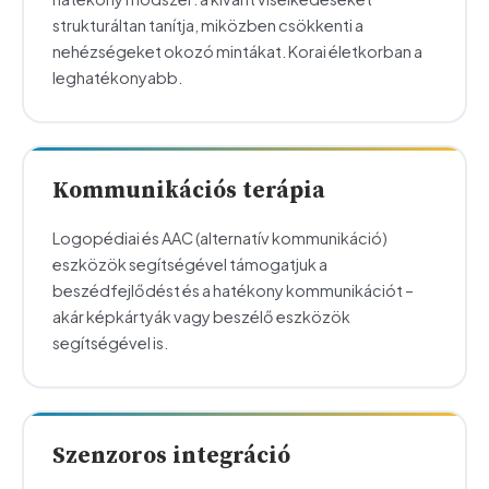
strukturáltan tanítja, miközben csökkenti a
nehézségeket okozó mintákat. Korai életkorban a
leghatékonyabb.
Kommunikációs terápia
Logopédiai és AAC (alternatív kommunikáció)
eszközök segítségével támogatjuk a
beszédfejlődést és a hatékony kommunikációt –
akár képkártyák vagy beszélő eszközök
segítségével is.
Szenzoros integráció