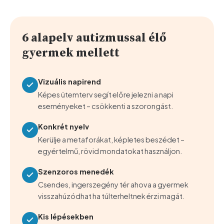
6 alapelv autizmussal élő
gyermek mellett
Vizuális napirend
Képes ütemterv segít előre jelezni a napi
eseményeket – csökkenti a szorongást.
Konkrét nyelv
Kerülje a metaforákat, képletes beszédet –
egyértelmű, rövid mondatokat használjon.
Szenzoros menedék
Csendes, ingerszegény tér ahova a gyermek
visszahúzódhat ha túlterheltnek érzi magát.
Kis lépésekben