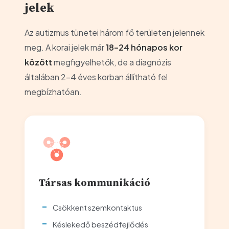
jelek
Az autizmus tünetei három fő területen jelennek
meg. A korai jelek már
18–24 hónapos kor
között
megfigyelhetők, de a diagnózis
általában 2–4 éves korban állítható fel
megbízhatóan.
Társas kommunikáció
Csökkent szemkontaktus
Késlekedő beszédfejlődés