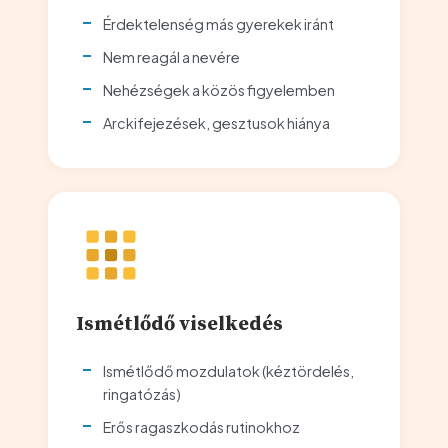
Érdektelenség más gyerekek iránt
Nem reagál a nevére
Nehézségek a közös figyelemben
Arckifejezések, gesztusok hiánya
Ismétlődő viselkedés
Ismétlődő mozdulatok (kéztördelés,
ringatózás)
Erős ragaszkodás rutinokhoz