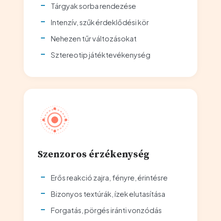
Tárgyak sorba rendezése
Intenzív, szűk érdeklődési kör
Nehezen tűr változásokat
Sztereotip játéktevékenység
Szenzoros érzékenység
Erős reakció zajra, fényre, érintésre
Bizonyos textúrák, ízek elutasítása
Forgatás, pörgés iránti vonzódás