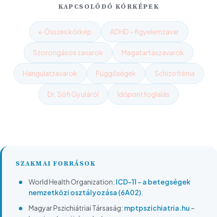
KAPCSOLÓDÓ KÓRKÉPEK
← Összes kórkép
ADHD – figyelemzavar
Szorongásos zavarok
Magatartászavarok
Hangulatzavarok
Függőségek
Schizofrénia
Dr. Sófi Gyuláról
Időpontfoglalás
SZAKMAI FORRÁSOK
World Health Organization:
ICD-11 – a betegségek
nemzetközi osztályozása (6A02)
.
Magyar Pszichiátriai Társaság:
mptpszichiatria.hu
–