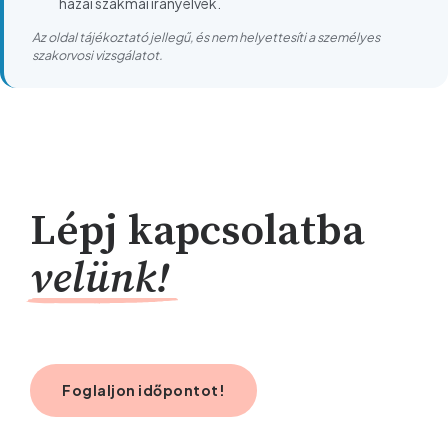
hazai szakmai irányelvek.
Az oldal tájékoztató jellegű, és nem helyettesíti a személyes
szakorvosi vizsgálatot.
Lépj kapcsolatba
velünk!
Foglaljon időpontot!