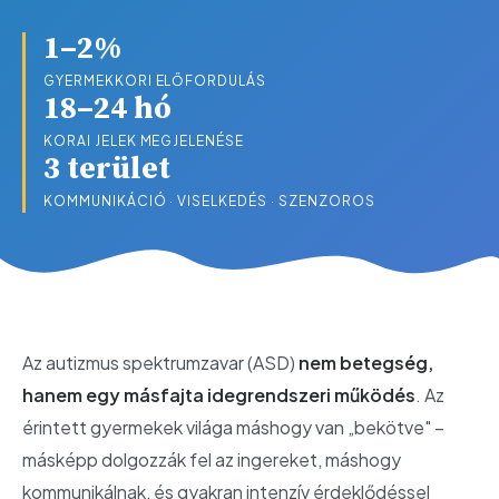
1–2%
GYERMEKKORI ELŐFORDULÁS
18–24 hó
KORAI JELEK MEGJELENÉSE
3 terület
KOMMUNIKÁCIÓ · VISELKEDÉS · SZENZOROS
Az autizmus spektrumzavar (ASD)
nem betegség,
hanem egy másfajta idegrendszeri működés
. Az
érintett gyermekek világa máshogy van „bekötve" –
másképp dolgozzák fel az ingereket, máshogy
kommunikálnak, és gyakran intenzív érdeklődéssel