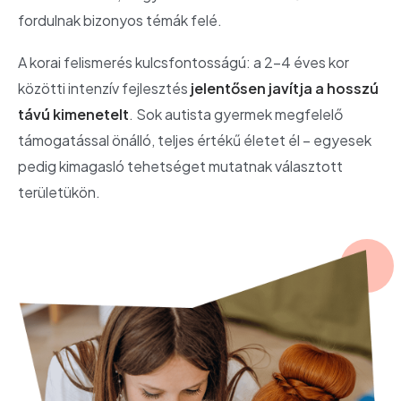
fordulnak bizonyos témák felé.
A korai felismerés kulcsfontosságú: a 2–4 éves kor
közötti intenzív fejlesztés
jelentősen javítja a hosszú
távú kimenetelt
. Sok autista gyermek megfelelő
támogatással önálló, teljes értékű életet él – egyesek
pedig kimagasló tehetséget mutatnak választott
területükön.