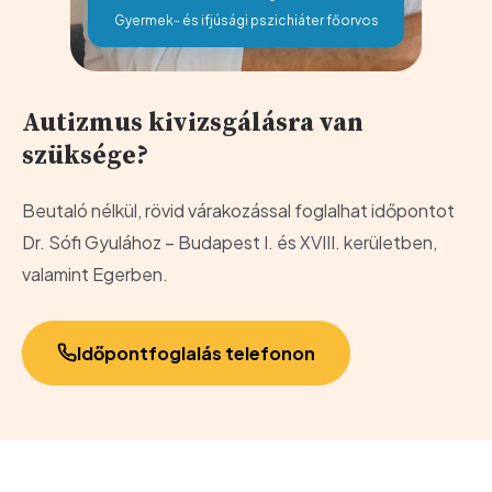
Gyermek- és ifjúsági pszichiáter főorvos
Autizmus kivizsgálásra van
szüksége?
Beutaló nélkül, rövid várakozással foglalhat időpontot
Dr. Sófi Gyulához – Budapest I. és XVIII. kerületben,
valamint Egerben.
Időpontfoglalás telefonon