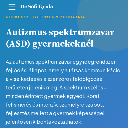
KÓRKÉPEK · GYERMEKPSZICHIÁTRIA
Autizmus spektrumzavar
(ASD) gyermekeknél
Az autizmus spektrumzavar egy idegrendszeri
fejlődési állapot, amely a társas kommunikáció,
a viselkedés és a szenzoros feldolgozás
területén jelenik meg. A spektrum széles –
minden érintett gyermek egyedi. Korai
felismerés és intenzív, személyre szabott
fejlesztés mellett a gyermek képességei
jelentősen kibontakoztathatók.