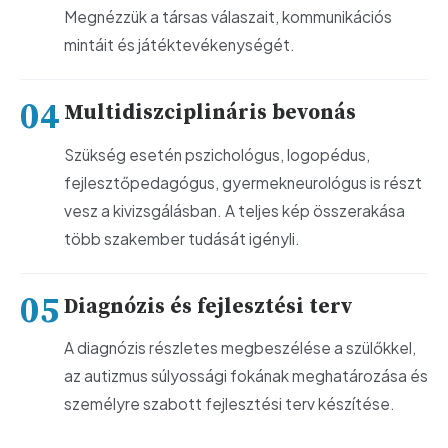
Megnézzük a társas válaszait, kommunikációs
mintáit és játéktevékenységét.
Multidiszciplináris bevonás
Szükség esetén pszichológus, logopédus,
fejlesztőpedagógus, gyermekneurológus is részt
vesz a kivizsgálásban. A teljes kép összerakása
több szakember tudását igényli.
Diagnózis és fejlesztési terv
A diagnózis részletes megbeszélése a szülőkkel,
az autizmus súlyossági fokának meghatározása és
személyre szabott fejlesztési terv készítése.