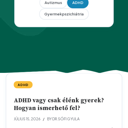
Autizmus
ADHD
Gyermekpszichiátria
ADHD
ADHD vagy csak élénk gyerek?
Hogyan ismerhető fel?
JÚLIUS 15, 2026
BY DR.SÓFI GYULA