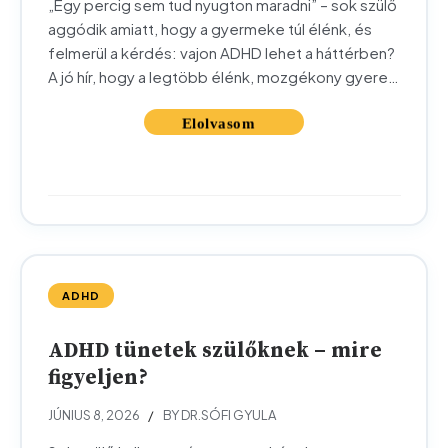
„Egy percig sem tud nyugton maradni” – sok szülő
aggódik amiatt, hogy a gyermeke túl élénk, és
felmerül a kérdés: vajon ADHD lehet a háttérben?
A jó hír, hogy a legtöbb élénk, mozgékony gyerek
teljesen egészséges. Az ADHD ennél többet
jelent. Ebben a cikkben segítünk felismerni, mi a
különbség a természetes gyermeki élénkség és
az...
ADHD
ADHD tünetek szülőknek – mire
figyeljen?
JÚNIUS 8, 2026
BY DR.SÓFI GYULA