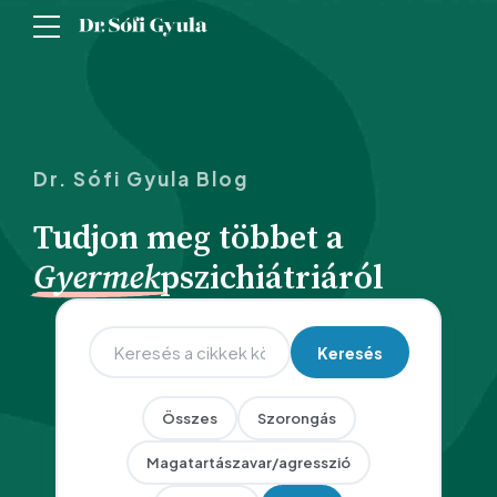
Dr. Sófi Gyula Blog
Tudjon meg többet a
Gyermek
pszichiátriáról
Keresés
Összes
Szorongás
Magatartászavar/agresszió