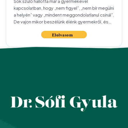
Sok szülő hallotta már a gyermekével
kapcsolatban, hogy „nem figyel”, „nem bír megülni
a helyén” vagy „mindent meggondolatlanul csinál”.
De vajon mikor beszélünk élénk gyermekről, és
mikor utalhatnak a jelek ADHD-ra? Ebben a
cikkben érthetően, szülői szemszögből foglaljuk
össze a figyelemhiányos hiperaktivitás zavar
leggyakoribb tüneteit. Fontos előrebocsátani: ez
a cikk a tájékozódást segíti, nem a...